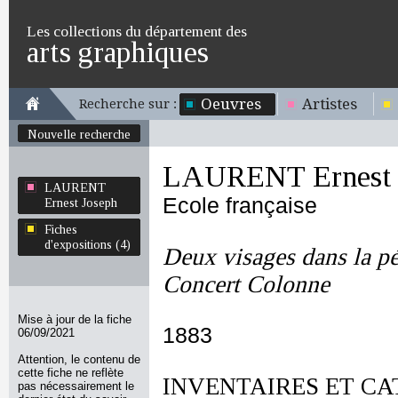
Les collections du département des
arts graphiques
Oeuvres
Artistes
Recherche sur :
Nouvelle recherche
LAURENT Ernest 
LAURENT
Ecole française
Ernest Joseph
Fiches
d'expositions (4)
Deux visages dans la pé
Concert Colonne
Mise à jour de la fiche
1883
06/09/2021
Attention, le contenu de
cette fiche ne reflète
INVENTAIRES ET CA
pas nécessairement le