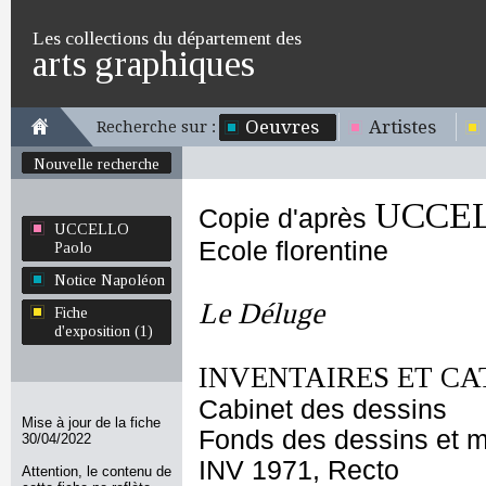
Les collections du département des
arts graphiques
Oeuvres
Artistes
Recherche sur :
Nouvelle recherche
UCCEL
Copie d'après
UCCELLO
Ecole florentine
Paolo
Notice Napoléon
Le Déluge
Fiche
d'exposition (1)
INVENTAIRES ET CA
Cabinet des dessins
Mise à jour de la fiche
Fonds des dessins et m
30/04/2022
INV 1971, Recto
Attention, le contenu de