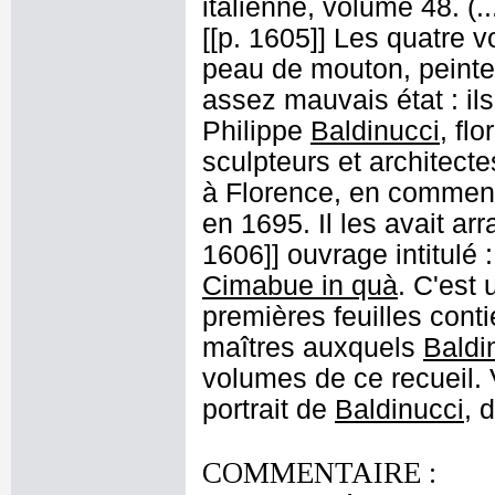
italienne, volume 48. (.
[[p. 1605]] Les quatre 
peau de mouton, peinte
assez mauvais état : ils
Philippe
Baldinucci
, fl
sculpteurs et architecte
à Florence, en commenç
en 1695. Il les avait ar
1606]] ouvrage intitulé 
Cimabue in quà
. C'est
premières feuilles cont
maîtres auxquels
Baldi
volumes de ce recueil. Vi
portrait de
Baldinucci
, 
COMMENTAIRE :