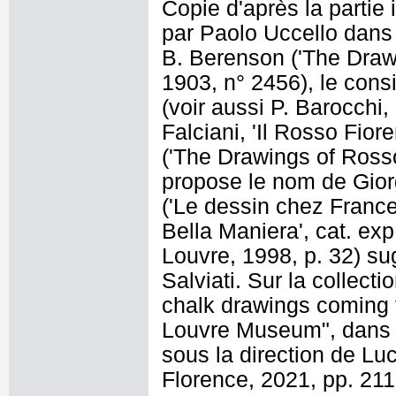
Copie d'après la partie 
par Paolo Uccello dans 
B. Berenson ('The Drawi
1903, n° 2456), le con
(voir aussi P. Barocchi,
Falciani, 'Il Rosso Fior
('The Drawings of Rosso
propose le nom de Gior
('Le dessin chez Frances
Bella Maniera', cat. ex
Louvre, 1998, p. 32) su
Salviati. Sur la collect
chalk drawings coming f
Louvre Museum", dans D
sous la direction de Lu
Florence, 2021, pp. 211