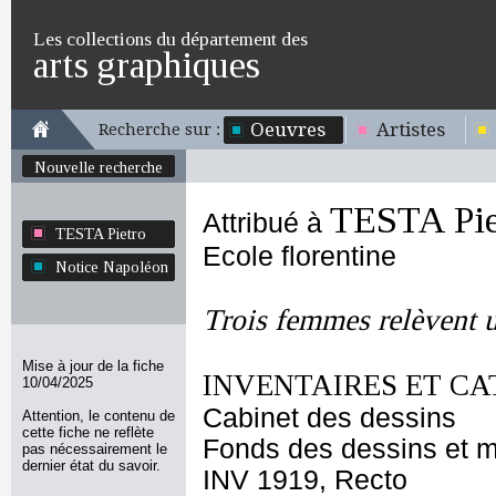
Les collections du département des
arts graphiques
Oeuvres
Artistes
Recherche sur :
Nouvelle recherche
TESTA Pie
Attribué à
TESTA Pietro
Ecole florentine
Notice Napoléon
Trois femmes relèvent 
Mise à jour de la fiche
INVENTAIRES ET CA
10/04/2025
Cabinet des dessins
Attention, le contenu de
cette fiche ne reflète
Fonds des dessins et m
pas nécessairement le
dernier état du savoir.
INV 1919, Recto