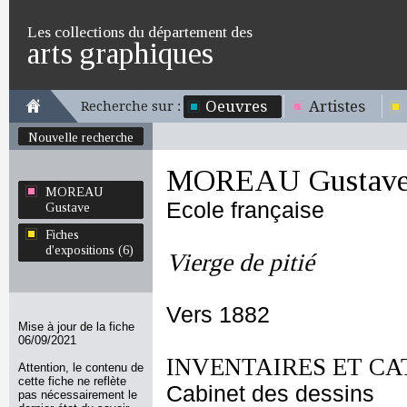
Les collections du département des
arts graphiques
Oeuvres
Artistes
Recherche sur :
Nouvelle recherche
MOREAU Gustav
MOREAU
Ecole française
Gustave
Fiches
d'expositions (6)
Vierge de pitié
Vers 1882
Mise à jour de la fiche
06/09/2021
INVENTAIRES ET CA
Attention, le contenu de
cette fiche ne reflète
Cabinet des dessins
pas nécessairement le