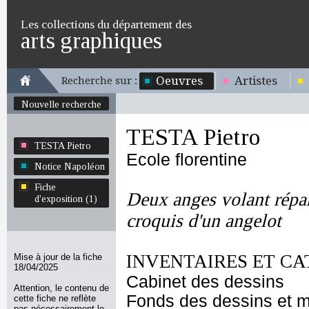
Les collections du département des
arts graphiques
Oeuvres
Artistes
Recherche sur :
Nouvelle recherche
TESTA Pietro
TESTA Pietro
Ecole florentine
Notice Napoléon
Fiche
Deux anges volant répan
d'exposition (1)
croquis d'un angelot
INVENTAIRES ET CA
Mise à jour de la fiche
18/04/2025
Cabinet des dessins
Attention, le contenu de
Fonds des dessins et m
cette fiche ne reflète
pas nécessairement le