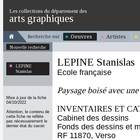
Les collections du département des
arts graphiques
Oeuvres
Artistes
Recherche sur :
Nouvelle recherche
LEPINE Stanislas
LEPINE
Ecole française
Stanislas
Paysage boisé avec une 
Mise à jour de la fiche
04/10/2022
INVENTAIRES ET CA
Attention, le contenu de
Cabinet des dessins
cette fiche ne reflète
pas nécessairement le
Fonds des dessins et m
dernier état du savoir.
RF 11870, Verso