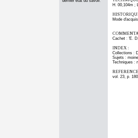
dernier état du savoir.
H. 00,104m ; 
HISTORIQUE
Mode d'acquisi
COMMENTAI
Cachet : 'E. D.
INDEX :
Collections : 
Sujets : moin
Techniques : 
REFERENCE
vol. 23, p. 180