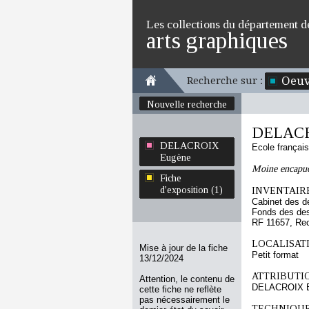
Les collections du département d
arts graphiques
Oeuv
Recherche sur :
Nouvelle recherche
DELACR
DELACROIX
Ecole françai
Eugène
Moine encapuc
Fiche
d'exposition (1)
INVENTAIRE
Cabinet des d
Fonds des des
RF 11657, Re
LOCALISATI
Mise à jour de la fiche
Petit format
13/12/2024
ATTRIBUTI
Attention, le contenu de
DELACROIX 
cette fiche ne reflète
pas nécessairement le
TECHNIQUE