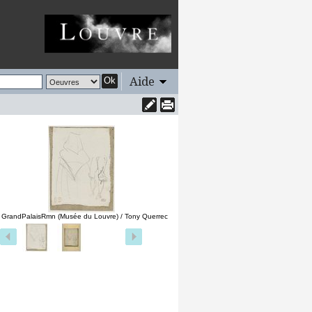
Aide
Ok
 GrandPalaisRmn (Musée du Louvre) / Tony Querrec