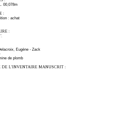
L. 00,078m
 :
tion : achat
RE :
'.
Delacroix, Eugène - Zack
e
mine de plomb
 DE L'INVENTAIRE MANUSCRIT :