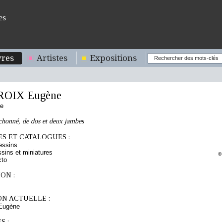
es
res
Artistes
Expositions
OIX Eugène
se
honné, de dos et deux jambes
S ET CATALOGUES :
essins
sins et miniatures
©
cto
ON :
ON ACTUELLE :
Eugène
S :