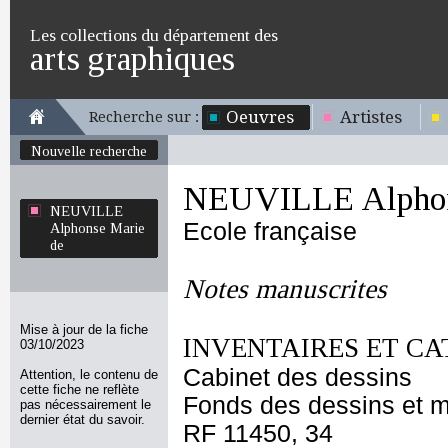
Les collections du département des
arts graphiques
Oeuvres
Artistes
Recherche sur :
Nouvelle recherche
NEUVILLE Alphon
NEUVILLE
Ecole française
Alphonse Marie
de
Notes manuscrites
Mise à jour de la fiche
INVENTAIRES ET CA
03/10/2023
Cabinet des dessins
Attention, le contenu de
cette fiche ne reflète
Fonds des dessins et m
pas nécessairement le
dernier état du savoir.
RF 11450, 34