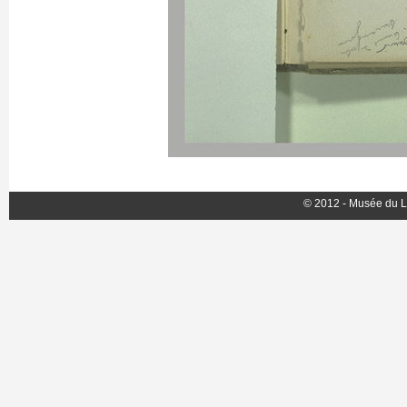
© 2012 - Musée du L