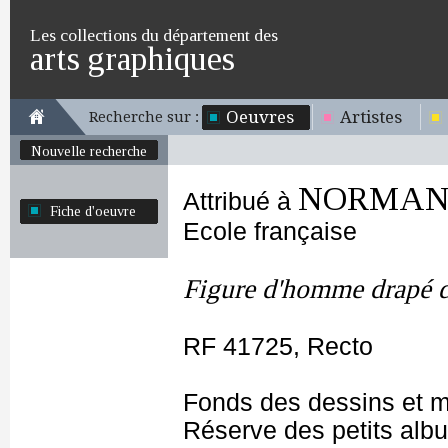
Les collections du département des
arts graphiques
Oeuvres
Artistes
Recherche sur :
Nouvelle recherche
NORMAND C
Attribué à
Fiche d'oeuvre
Ecole française
Figure d'homme drapé d
RF 41725, Recto
Fonds des dessins et m
Réserve des petits alb