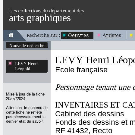
Les collections du département des
arts graphiques
Oeuvres
Artistes
Recherche sur :
Nouvelle recherche
LEVY Henri Léop
LEVY Henri
Ecole française
Léopold
Personnage tenant une 
Mise à jour de la fiche
20/07/2024
INVENTAIRES ET CA
Attention, le contenu de
Cabinet des dessins
cette fiche ne reflète
pas nécessairement le
Fonds des dessins et m
dernier état du savoir.
RF 41432, Recto