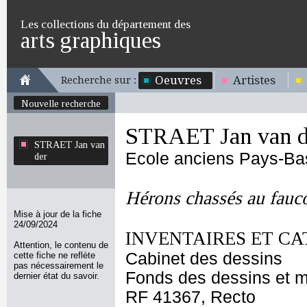
Les collections du département des
arts graphiques
Oeuvres
Artistes
Recherche sur :
Nouvelle recherche
STRAET Jan van d
STRAET Jan van
Ecole anciens Pays-Ba
der
Hérons chassés au fauc
Mise à jour de la fiche
24/09/2024
INVENTAIRES ET CA
Attention, le contenu de
Cabinet des dessins
cette fiche ne reflète
pas nécessairement le
Fonds des dessins et m
dernier état du savoir.
RF 41367, Recto