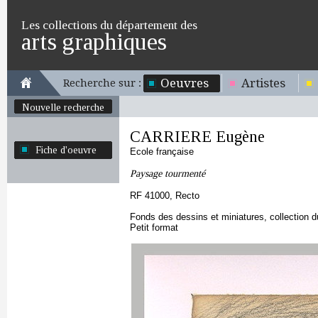
Les collections du département des
arts graphiques
Oeuvres
Artistes
Recherche sur :
Nouvelle recherche
CARRIERE Eugène
Fiche d'oeuvre
Ecole française
Paysage tourmenté
RF 41000, Recto
Fonds des dessins et miniatures, collection 
Petit format