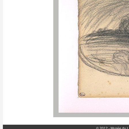
© 2012 - Musée du L