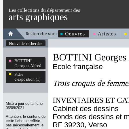
Les collections du département des
arts graphiques
Oeuvres
Artistes
Recherche sur :
Nouvelle recherche
BOTTINI Georges 
BOTTINI
Ecole française
Georges Alfred
Fiche
d'exposition (1)
Trois croquis de femme
INVENTAIRES ET CA
Mise à jour de la fiche
Cabinet des dessins
06/09/2021
Fonds des dessins et m
Attention, le contenu de
cette fiche ne reflète
RF 39230, Verso
pas nécessairement le