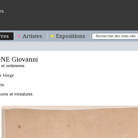
es
res
Artistes
Expositions
NE Giovanni
 et ombrienne
a Vierge
cto
sins et miniatures