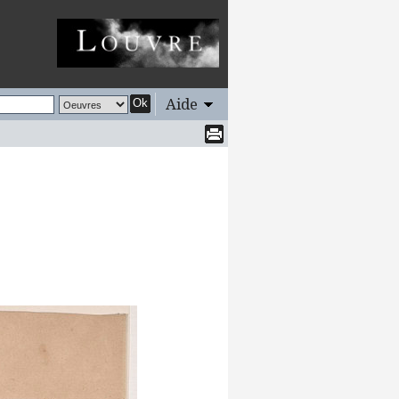
Aide
Ok