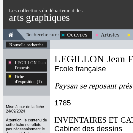
Les collections du département des
arts graphiques
Oeuvres
Artistes
Recherche sur :
Nouvelle recherche
LEGILLON Jean Fr
LEGILLON Jean
Ecole française
François
Fiche
d'exposition (1)
Paysan se reposant prè
1785
Mise à jour de la fiche
24/09/2024
INVENTAIRES ET CA
Attention, le contenu de
cette fiche ne reflète
Cabinet des dessins
pas nécessairement le