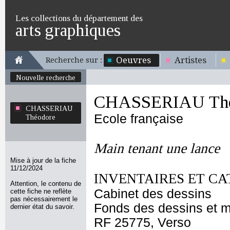
Les collections du département des
arts graphiques
Oeuvres
Artistes
Recherche sur :
Nouvelle recherche
CHASSERIAU Thé
CHASSERIAU
Ecole française
Théodore
Main tenant une lance
Mise à jour de la fiche
11/12/2024
INVENTAIRES ET CA
Attention, le contenu de
Cabinet des dessins
cette fiche ne reflète
pas nécessairement le
Fonds des dessins et m
dernier état du savoir.
RF 25775, Verso