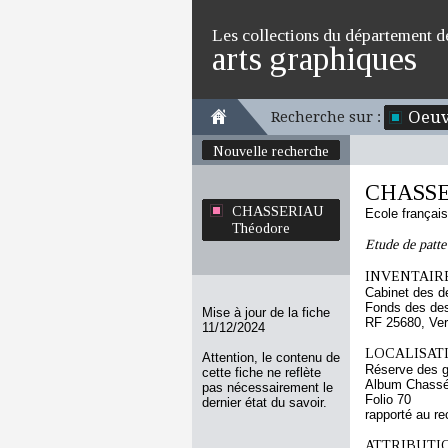
Les collections du département d
arts graphiques
Oeuv
Recherche sur :
Nouvelle recherche
CHASSE
CHASSERIAU
Ecole françai
Théodore
Etude de patte
INVENTAIRE
Cabinet des d
Fonds des des
Mise à jour de la fiche
RF 25680, Ve
11/12/2024
LOCALISATI
Attention, le contenu de
Réserve des 
cette fiche ne reflète
Album Chassér
pas nécessairement le
Folio 70
dernier état du savoir.
rapporté au re
ATTRIBUTI