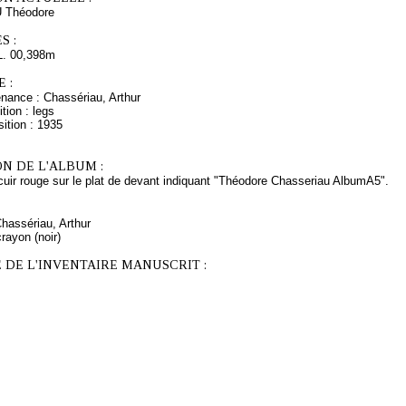
Théodore
S :
L. 00,398m
 :
enance : Chassériau, Arthur
tion : legs
ition : 1935
N DE L'ALBUM :
cuir rouge sur le plat de devant indiquant "Théodore Chasseriau AlbumA5".
Chassériau, Arthur
rayon (noir)
 DE L'INVENTAIRE MANUSCRIT :