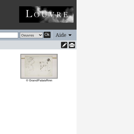
Aide
Ok
© GrandPalaisRmn