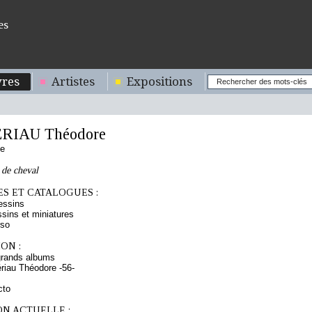
es
res
Artistes
Expositions
RIAU Théodore
se
 de cheval
S ET CATALOGUES :
essins
sins et miniatures
rso
ON :
grands albums
iau Théodore -56-
cto
ON ACTUELLE :