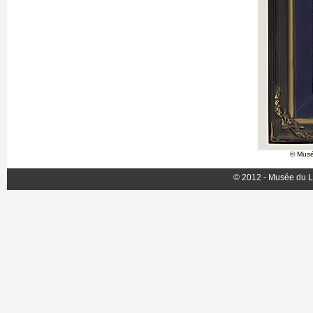
© Musé
© 2012 - Musée du L