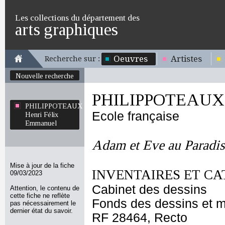
Les collections du département des
arts graphiques
Oeuvres
Artistes
Recherche sur :
Nouvelle recherche
PHILIPPOTEAUX H
PHILIPPOTEAUX
Ecole française
Henri Félix
Emmanuel
Adam et Eve au Paradis 
Mise à jour de la fiche
INVENTAIRES ET CA
09/03/2023
Cabinet des dessins
Attention, le contenu de
cette fiche ne reflète
Fonds des dessins et m
pas nécessairement le
dernier état du savoir.
RF 28464, Recto