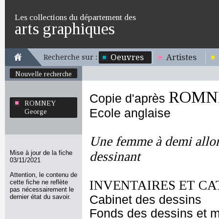
Les collections du département des
arts graphiques
Oeuvres
Artistes
Recherche sur :
Nouvelle recherche
ROMNE
Copie d'après
ROMNEY
Ecole anglaise
George
Une femme à demi allon
Mise à jour de la fiche
dessinant
03/11/2021
Attention, le contenu de
INVENTAIRES ET CA
cette fiche ne reflète
pas nécessairement le
dernier état du savoir.
Cabinet des dessins
Fonds des dessins et m