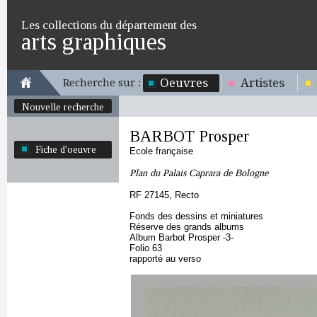
Les collections du département des
arts graphiques
Oeuvres
Artistes
Recherche sur :
Nouvelle recherche
BARBOT Prosper
Fiche d'oeuvre
Ecole française
Plan du Palais Caprara de Bologne
RF 27145, Recto
Fonds des dessins et miniatures
Réserve des grands albums
Album Barbot Prosper -3-
Folio 63
rapporté au verso