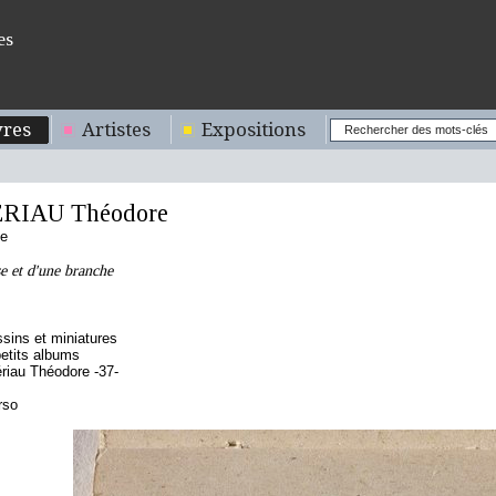
es
res
Artistes
Expositions
RIAU Théodore
se
e et d'une branche
sins et miniatures
etits albums
iau Théodore -37-
rso