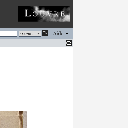
Aide
Ok