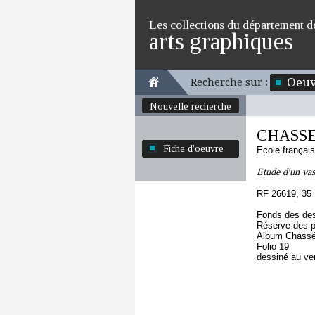
Les collections du département d
arts graphiques
Oeuv
Recherche sur :
Nouvelle recherche
CHASSE
Fiche d'oeuvre
Ecole françai
Etude d'un vas
RF 26619, 35
Fonds des des
Réserve des p
Album Chassér
Folio 19
dessiné au ve