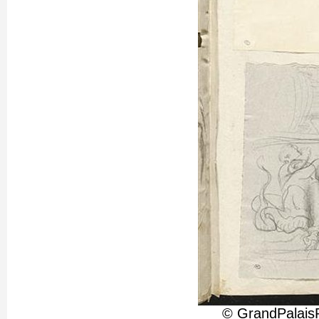
© GrandPalais