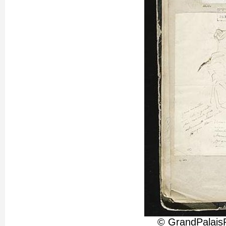
© GrandPalais