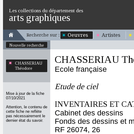
Les collections du département des
arts graphiques
Oeuvres
Artistes
Recherche sur :
Nouvelle recherche
CHASSERIAU Thé
CHASSERIAU
Ecole française
Théodore
Etude de ciel
Mise à jour de la fiche
07/10/2021
INVENTAIRES ET CA
Attention, le contenu de
Cabinet des dessins
cette fiche ne reflète
pas nécessairement le
Fonds des dessins et m
dernier état du savoir.
RF 26074, 26