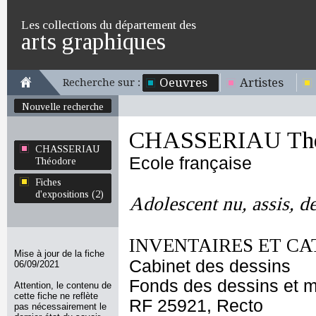
Les collections du département des
arts graphiques
Oeuvres
Artistes
Recherche sur :
Nouvelle recherche
CHASSERIAU Thé
CHASSERIAU
Ecole française
Théodore
Fiches
d'expositions (2)
Adolescent nu, assis, de
INVENTAIRES ET CA
Mise à jour de la fiche
Cabinet des dessins
06/09/2021
Fonds des dessins et m
Attention, le contenu de
cette fiche ne reflète
RF 25921, Recto
pas nécessairement le