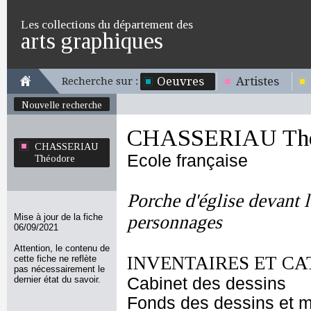
Les collections du département des
arts graphiques
Oeuvres
Artistes
Recherche sur :
Nouvelle recherche
CHASSERIAU Thé
CHASSERIAU
Ecole française
Théodore
Porche d'église devant 
Mise à jour de la fiche
personnages
06/09/2021
Attention, le contenu de
INVENTAIRES ET CA
cette fiche ne reflète
pas nécessairement le
dernier état du savoir.
Cabinet des dessins
Fonds des dessins et m