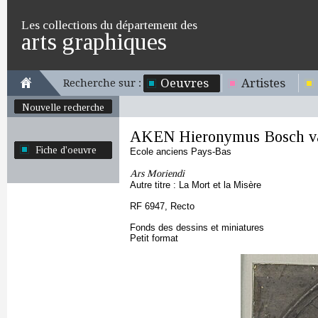
Les collections du département des
arts graphiques
Oeuvres
Artistes
Recherche sur :
Nouvelle recherche
AKEN Hieronymus Bosch v
Fiche d'oeuvre
Ecole anciens Pays-Bas
Ars Moriendi
Autre titre : La Mort et la Misère
RF 6947, Recto
Fonds des dessins et miniatures
Petit format