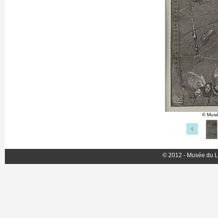
© Musé
© 2012 - Musée du L