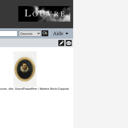
Aide
Ok
uvre, dist. GrandPalaisRmn / Martine Beck-Coppola