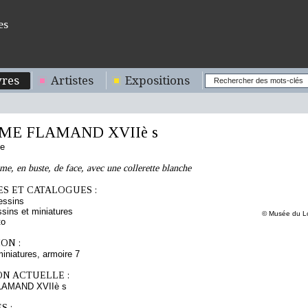
es
res
Artistes
Expositions
E FLAMAND XVIIè s
de
me, en buste, de face, avec une collerette blanche
S ET CATALOGUES :
essins
sins et miniatures
© Musée du Lo
to
ON :
iniatures, armoire 7
ON ACTUELLE :
AMAND XVIIè s
S :