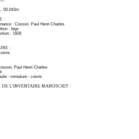
L. 00,043m
 :
enance : Cosson, Paul Henri Charles
tion : legs
ition : 1926
RE :
cuivre.
Cosson, Paul Henri Charles
it
uile - miniature - cuivre
 DE L'INVENTAIRE MANUSCRIT :