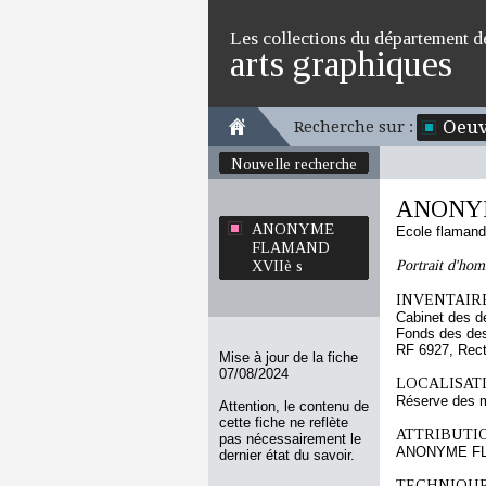
Les collections du département d
arts graphiques
Oeuv
Recherche sur :
Nouvelle recherche
ANONYM
ANONYME
Ecole flaman
FLAMAND
Portrait d'hom
XVIIè s
INVENTAIRE
Cabinet des d
Fonds des des
RF 6927, Rec
Mise à jour de la fiche
07/08/2024
LOCALISATI
Réserve des m
Attention, le contenu de
cette fiche ne reflète
ATTRIBUTI
pas nécessairement le
ANONYME FL
dernier état du savoir.
TECHNIQUE