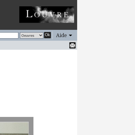
Aide
Ok