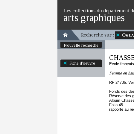
Les collections du département d
arts graphiques
Oeuv
Recherche sur :
Nouvelle recherche
CHASSE
Fiche d'oeuvre
Ecole françai
Femme en haut 
RF 24736, Ve
Fonds des des
Réserve des 
Album Chassér
Folio 45
rapporté au re