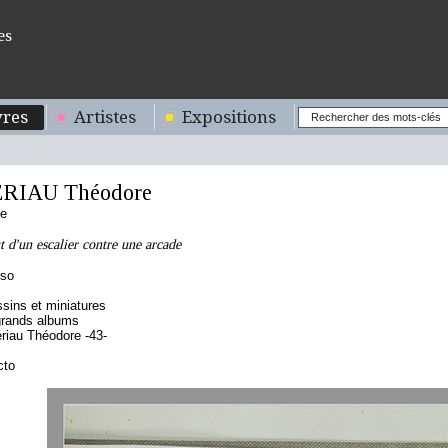
es
res
Artistes
Expositions
RIAU Théodore
se
d'un escalier contre une arcade
rso
sins et miniatures
grands albums
iau Théodore -43-
cto