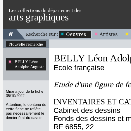
Les collections du département des
arts graphiques
Oeuvres
Artistes
Recherche sur :
Nouvelle recherche
BELLY Léon Adol
BELLY Léon
Ecole française
Adolphe Auguste
Etude d'une figure de f
Mise à jour de la fiche
05/10/2022
INVENTAIRES ET CA
Attention, le contenu de
Cabinet des dessins
cette fiche ne reflète
pas nécessairement le
Fonds des dessins et m
dernier état du savoir.
RF 6855, 22