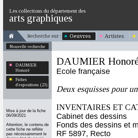
Les collections du département des
arts graphiques
Oeuvres
Artistes
Recherche sur :
Nouvelle recherche
DAUMIER Honor
DAUMIER
Ecole française
Honoré
Fiches
d'expositions (23)
Deux esquisses pour un
INVENTAIRES ET CA
Mise à jour de la fiche
Cabinet des dessins
06/09/2021
Fonds des dessins et m
Attention, le contenu de
cette fiche ne reflète
RF 5897, Recto
pas nécessairement le