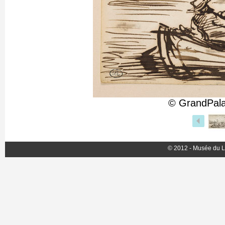
© GrandPala
© 2012 - Musée du L