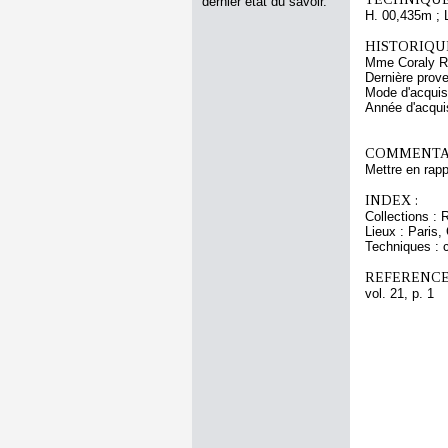
dernier état du savoir.
H. 00,435m ; 
HISTORIQUE
Mme Coraly Ri
Dernière prov
Mode d'acquisi
Année d'acquis
COMMENTAI
Mettre en rap
INDEX :
Collections :
Lieux : Paris,
Techniques : c
REFERENCE
vol. 21, p. 1