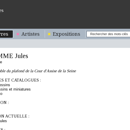
es
res
Artistes
Expositions
ME Jules
se
ble du plafond de la Cour d'Assise de la Seine
S ET CATALOGUES :
essins
sins et miniatures
to
ON :
ON ACTUELLE :
ules
S :