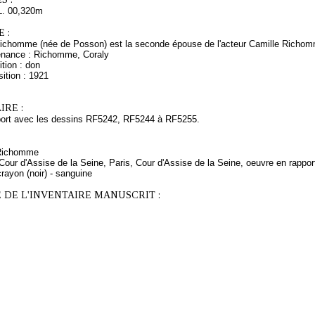
L. 00,320m
 :
chomme (née de Posson) est la seconde épouse de l'acteur Camille Richom
enance : Richomme, Coraly
tion : don
ition : 1921
RE :
port avec les dessins RF5242, RF5244 à RF5255.
 Richomme
 Cour d'Assise de la Seine, Paris, Cour d'Assise de la Seine, oeuvre en rappor
rayon (noir) - sanguine
 DE L'INVENTAIRE MANUSCRIT :