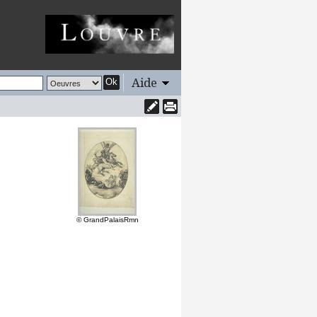
Aide
Ok
© GrandPalaisRmn