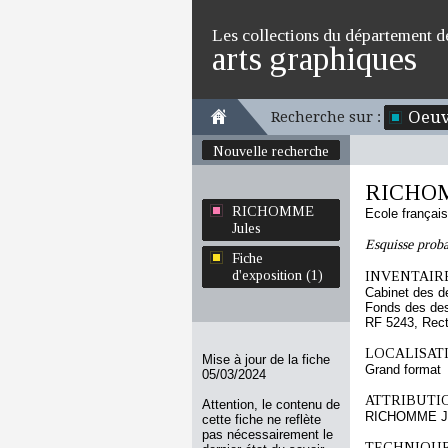
Les collections du département d
arts graphiques
Oeuv
Recherche sur :
Nouvelle recherche
RICHOM
RICHOMME
Ecole françai
Jules
Esquisse proba
Fiche
d'exposition (1)
INVENTAIRE
Cabinet des d
Fonds des des
RF 5243, Rec
LOCALISATI
Mise à jour de la fiche
Grand format
05/03/2024
ATTRIBUTI
Attention, le contenu de
RICHOMME J
cette fiche ne reflète
pas nécessairement le
TECHNIQUE