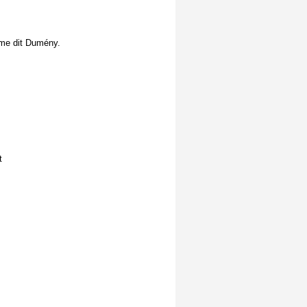
me dit Dumény.
t