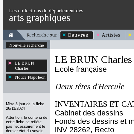
Les collections du département des
arts graphiques
Oeuvres
Artistes
Recherche sur :
Nouvelle recherche
LE BRUN Charles
LE BRUN
Ecole française
Charles
Notice Napoléon
Deux têtes d'Hercule
INVENTAIRES ET CA
Mise à jour de la fiche
26/11/2024
Cabinet des dessins
Attention, le contenu de
Fonds des dessins et m
cette fiche ne reflète
pas nécessairement le
INV 28262, Recto
dernier état du savoir.