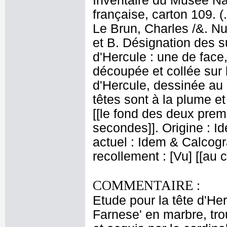
Inventaire du Musée Na
française, carton 109. 
Le Brun, Charles /&. Nu
et B. Désignation des su
d'Hercule : une de face,
découpée et collée sur
d'Hercule, dessinée au 
têtes sont à la plume e
[[le fond des deux premi
secondes]]. Origine : 
actuel : Idem & Calcog
recollement : [Vu] [[au
COMMENTAIRE :
Etude pour la tête d'Her
Farnese' en marbre, tr