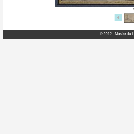
© 2012 - Musée du L