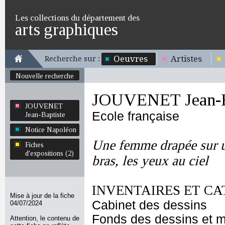
Les collections du département des
arts graphiques
Oeuvres
Artistes
Recherche sur :
Nouvelle recherche
JOUVENET Jean-B
JOUVENET
Ecole française
Jean-Baptiste
Notice Napoléon
Une femme drapée sur u
Fiches
d'expositions (2)
bras, les yeux au ciel
INVENTAIRES ET CA
Mise à jour de la fiche
Cabinet des dessins
04/07/2024
Fonds des dessins et m
Attention, le contenu de