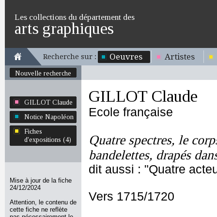
Les collections du département des
arts graphiques
Oeuvres
Artistes
Recherche sur :
Nouvelle recherche
GILLOT Claude
GILLOT Claude
Ecole française
Notice Napoléon
Fiches
Quatre spectres, le corp
d'expositions (4)
bandelettes, drapés da
dit aussi : "Quatre act
Mise à jour de la fiche
24/12/2024
Vers 1715/1720
Attention, le contenu de
cette fiche ne reflète
pas nécessairement le