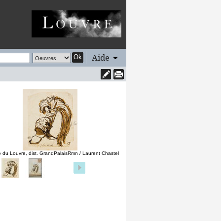
Aide
Ok
 du Louvre, dist. GrandPalaisRmn / Laurent Chastel