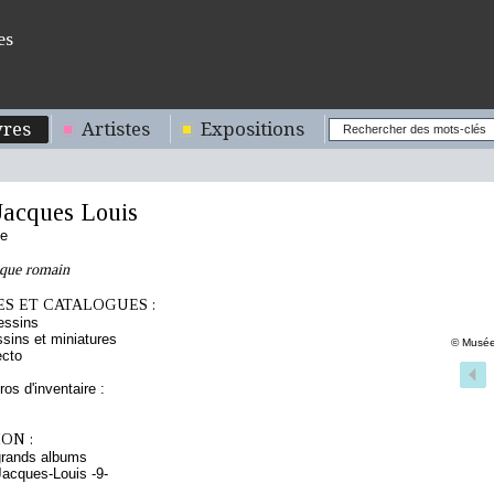
es
res
Artistes
Expositions
acques Louis
se
sque romain
S ET CATALOGUES :
essins
sins et miniatures
© Musée
ecto
os d'inventaire :
ON :
grands albums
acques-Louis -9-