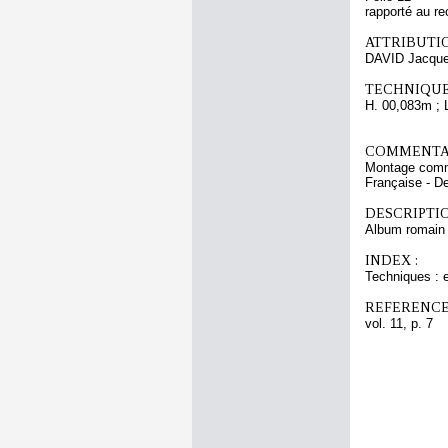
rapporté au re
ATTRIBUTI
DAVID Jacque
TECHNIQUE
H. 00,083m ; 
COMMENTAI
Montage commu
Française - D
DESCRIPTIO
Album romain n
INDEX :
Techniques : e
REFERENCE
vol. 11, p. 7