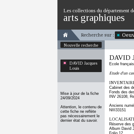
Les collections du département d
arts graphiques
Oeuv
Recherche sur :
Nouvelle recherche
DAVID J
DAVID Jacques
Ecole françai
Louis
Etude d'un ca
INVENTAIRE
Cabinet des d
Fonds des des
Mise à jour de la fiche
INV 26108, R
24/09/2024
Anciens numér
Attention, le contenu de
NIII33151
cette fiche ne reflète
pas nécessairement le
LOCALISATI
dernier état du savoir.
Réserve des 
Album David J
Folio 12