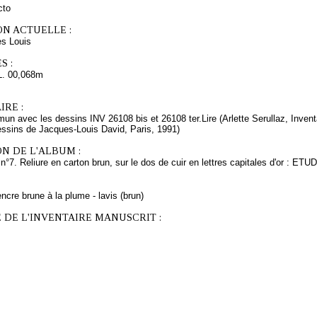
cto
ON ACTUELLE :
s Louis
S :
L. 00,068m
RE :
n avec les dessins INV 26108 bis et 26108 ter.Lire (Arlette Serullaz, Inven
essins de Jacques-Louis David, Paris, 1991)
N DE L'ALBUM :
°7. Reliure en carton brun, sur le dos de cuir en lettres capitales d'or : ET
ncre brune à la plume - lavis (brun)
 DE L'INVENTAIRE MANUSCRIT :