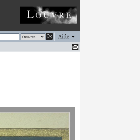
Aide
Ok