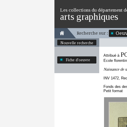
Les collections du département d
arts graphiques
Oeuv
Recherche sur :
Nouvelle recherche
P
Attribué à
Fiche d'oeuvre
Ecole florenti
Naissance de s
INV 1472, Re
Fonds des des
Petit format