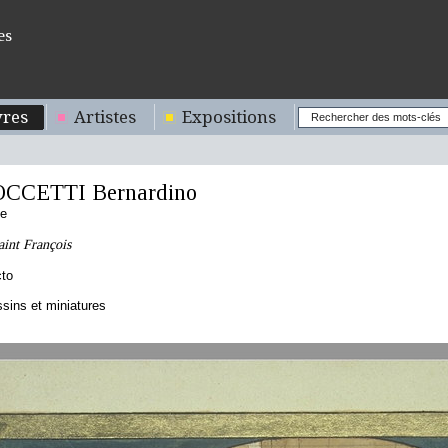
es
res
Artistes
Expositions
OCCETTI Bernardino
ne
aint François
cto
sins et miniatures