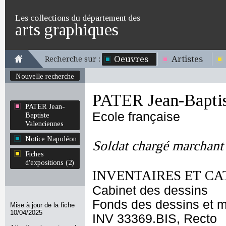
Les collections du département des
arts graphiques
Oeuvres
Artistes
Recherche sur :
Nouvelle recherche
PATER Jean-Baptis
PATER Jean-
Ecole française
Baptiste
Valenciennes
Notice Napoléon
Soldat chargé marchant 
Fiches
d'expositions (2)
INVENTAIRES ET CA
Cabinet des dessins
Fonds des dessins et m
Mise à jour de la fiche
10/04/2025
INV 33369.BIS, Recto