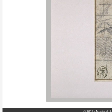
© 2012 - Musée du L