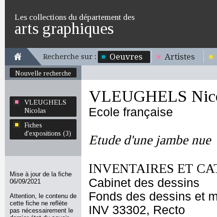
Les collections du département des
arts graphiques
Oeuvres
Artistes
Recherche sur :
Nouvelle recherche
VLEUGHELS Nico
VLEUGHELS
Ecole française
Nicolas
Fiches
d'expositions (3)
Etude d'une jambe nue
INVENTAIRES ET CA
Mise à jour de la fiche
Cabinet des dessins
06/09/2021
Fonds des dessins et m
Attention, le contenu de
cette fiche ne reflète
INV 33302, Recto
pas nécessairement le