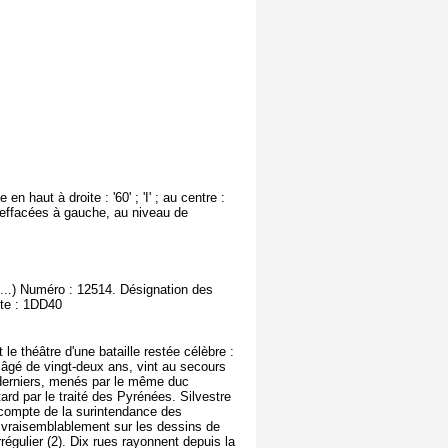
n haut à droite : '60' ; 'I' ; au centre :
e effacées à gauche, au niveau de
(...) Numéro : 12514. Désignation des
ote : 1DD40
e théâtre d'une bataille restée célèbre :
, âgé de vingt-deux ans, vint au secours
s derniers, menés par le même duc
tard par le traité des Pyrénées. Silvestre
 compte de la surintendance des
4, vraisemblablement sur les dessins de
rrégulier (2). Dix rues rayonnent depuis la