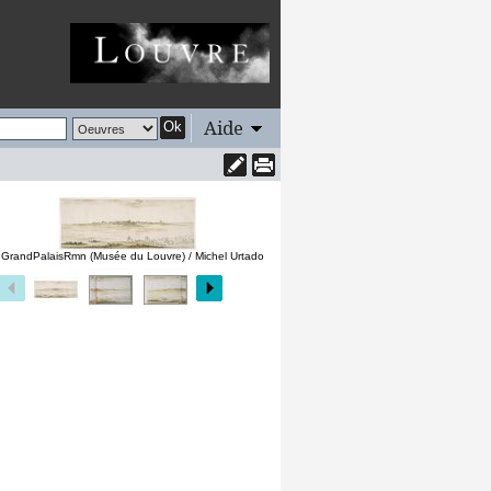
Aide
Ok
 GrandPalaisRmn (Musée du Louvre) / Michel Urtado