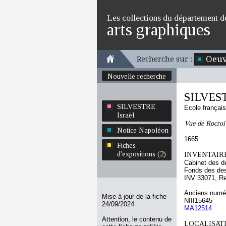
Les collections du département d
arts graphiques
Oeuv
Recherche sur :
Nouvelle recherche
SILVEST
SILVESTRE
Ecole françai
Israël
Vue de Rocroi
Notice Napoléon
1665
Fiches
d'expositions (2)
INVENTAIRE
Cabinet des d
Fonds des des
INV 33071, R
Anciens numér
Mise à jour de la fiche
NIII15645
24/09/2024
MA12514
Attention, le contenu de
LOCALISATI