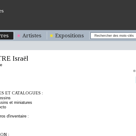
es
res
Artistes
Expositions
RE Israël
se
©
S ET CATALOGUES :
essins
sins et miniatures
ecto
os d'inventaire :
ON :