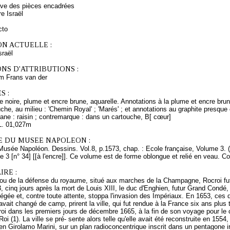
rve des pièces encadrées
e Israël
cto
ON ACTUELLE :
raël
NS D'ATTRIBUTIONS :
 Frans van der
S :
e noire, plume et encre brune, aquarelle. Annotations à la plume et encre brune e
auche, au milieu : 'Chemin Royal' ; 'Marés' ; et annotations au graphite presqu
igrane : raisin ; contremarque : dans un cartouche, B[ cœur]
L. 01,027m
E DU MUSEE NAPOLEON :
Musée Napoléon. Dessins. Vol.8, p.1573, chap. : Ecole française, Volume 3. 
e 3 [n° 34] [[à l'encre]]. Ce volume est de forme oblongue et relié en veau. C
RE :
rou de la défense du royaume, situé aux marches de la Champagne, Rocroi fut l
, cinq jours après la mort de Louis XIII, le duc d'Enghien, futur Grand Condé
siégée et, contre toute attente, stoppa l'invasion des Impériaux. En 1653, ce
avait changé de camp, prirent la ville, qui fut rendue à la France six ans plus 
roi dans les premiers jours de décembre 1665, à la fin de son voyage pour le
oi (1). La ville se pré- sente alors telle qu'elle avait été reconstruite en 155
alien Girolamo Marini, sur un plan radioconcentrique inscrit dans un pentagone i