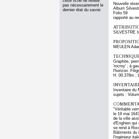
cette fiche ne reflète
Nouvelle rése
pas nécessairement le
Album Silvestr
dernier état du savoir.
Folio 59
rapporté au re
ATTRIBUTI
SILVESTRE Is
PROPOSITIO
MEULEN Adam
TECHNIQUE
Graphite, pierr
'rocroy' ; à g
l'horizon. Fil
H. 00,378m ; 
INVENTAIR
Inventaire du 
sujets : Volum
COMMENTAI
"Véritable ver
le 19 mai 1643
de la ville as
d'Enghien qui 
se rend à Roc
Bâtiments du R
l'ingénieur it