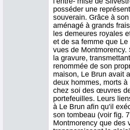
l'entre- mise de Silvest
posséder une représenta
souverain. Grâce à so
aménagé à grands frais,
les demeures royales et 
et de sa femme que Le B
vues de Montmorency. Si
la gravure, transmettan
renommée de son propri
maison, Le Brun avait 
deux hommes, morts à u
chez soi des œuvres de
portefeuilles. Leurs lie
à Le Brun afin qu'il ex
son tombeau (voir fig. 7
Montmorency que des vu