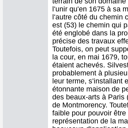
terrain de son domaine à
l'unir qu'en 1675 à sa 
l'autre côté du chemin c
est (53) le chemin qui 
été englobé dans la propr
précise des travaux ef
Toutefois, on peut supp
la cour, en mai 1679, t
étaient achevés. Silvest
probablement à plusieur
leur terme, s'installant
étonnante maison de pei
des beaux-arts à Paris 
de Montmorency. Toutefo
faible pour pouvoir être 
représentation de la ma