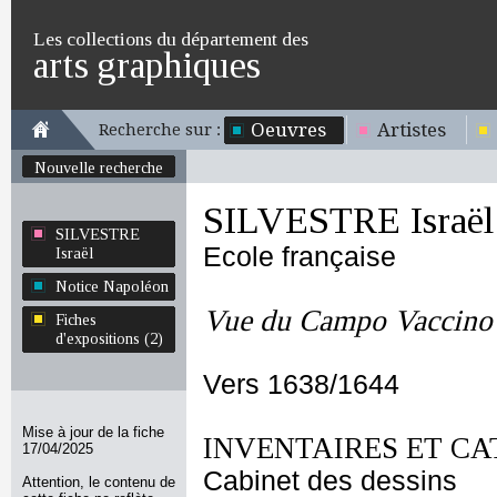
Les collections du département des
arts graphiques
Oeuvres
Artistes
Recherche sur :
Nouvelle recherche
SILVESTRE Israël
SILVESTRE
Ecole française
Israël
Notice Napoléon
Vue du Campo Vaccino
Fiches
d'expositions (2)
Vers 1638/1644
Mise à jour de la fiche
INVENTAIRES ET CA
17/04/2025
Cabinet des dessins
Attention, le contenu de