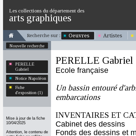
Les collections du département des
arts graphiques
Oeuvres
Artistes
Recherche sur :
Nouvelle recherche
PERELLE Gabriel
PERELLE
Ecole française
Gabriel
Notice Napoléon
Un bassin entouré d'arbr
Fiche
d'exposition (1)
embarcations
INVENTAIRES ET CA
Mise à jour de la fiche
Cabinet des dessins
10/04/2025
Fonds des dessins et m
Attention, le contenu de