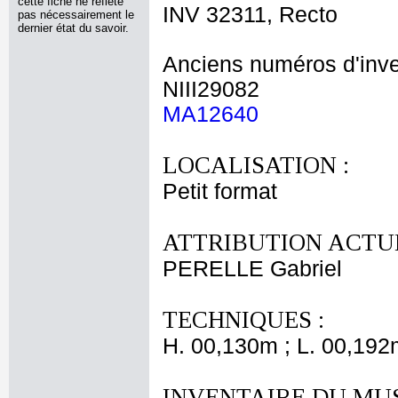
cette fiche ne reflète
INV 32311, Recto
pas nécessairement le
dernier état du savoir.
Anciens numéros d'inve
NIII29082
MA12640
LOCALISATION :
Petit format
ATTRIBUTION ACTUE
PERELLE Gabriel
TECHNIQUES :
H. 00,130m ; L. 00,192
INVENTAIRE DU MU