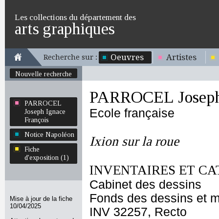
Les collections du département des
arts graphiques
Oeuvres
Artistes
Recherche sur :
Nouvelle recherche
PARROCEL Joseph 
PARROCEL
Ecole française
Joseph Ignace
François
Notice Napoléon
Ixion sur la roue
Fiche
d'exposition (1)
INVENTAIRES ET CA
Cabinet des dessins
Fonds des dessins et m
Mise à jour de la fiche
10/04/2025
INV 32257, Recto