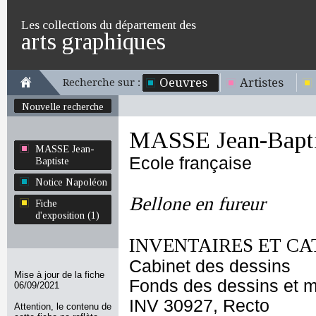
Les collections du département des
arts graphiques
Oeuvres
Artistes
Recherche sur :
Nouvelle recherche
MASSE Jean-Bapti
MASSE Jean-
Ecole française
Baptiste
Notice Napoléon
Bellone en fureur
Fiche
d'exposition (1)
INVENTAIRES ET CA
Cabinet des dessins
Mise à jour de la fiche
Fonds des dessins et m
06/09/2021
INV 30927, Recto
Attention, le contenu de